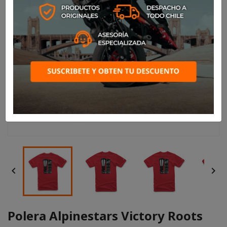


Polera Alpinestars Victory Roots