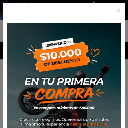
×
MENU
Inicio
Productos
Polera Alpinestars Spiral LS