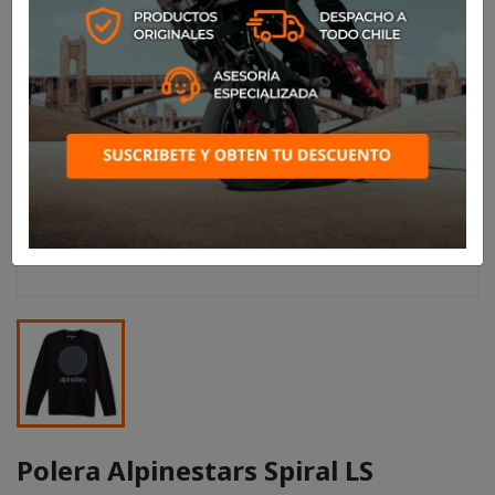
Polera Alpinestars Spiral LS