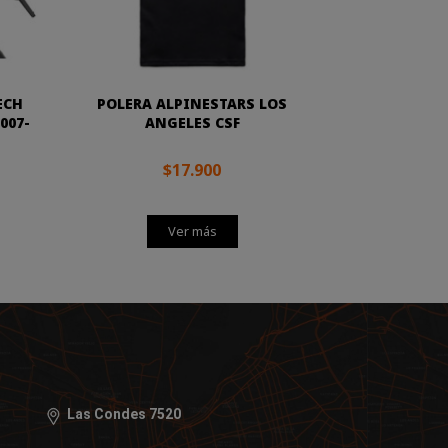
ECH
POLERA ALPINESTARS LOS
007-
ANGELES CSF
$17.900
Ver más
Las Condes 7520