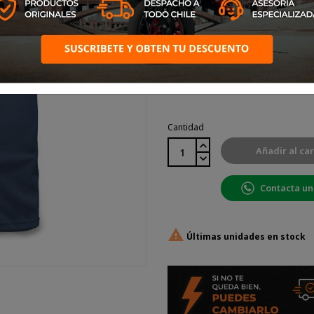
Color: Azul Marino
Negro
Rojo
Azul
Marino
Cantidad
Añadir al car
Contacta un

Últimas unidades en stock