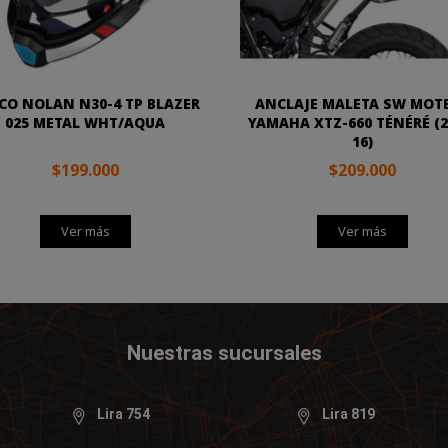
CO NOLAN N30-4 TP BLAZER
ANCLAJE MALETA SW MOT
025 METAL WHT/AQUA
YAMAHA XTZ-660 TÉNÉRÉ (2
16)
$199.000
$209.000
Ver más
Ver más
Nuestras sucursales
Lira 754
Lira 819