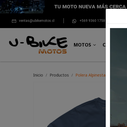
ventas@ubikemotos.cl
+569 9360 1758
MOTOS
CASCOS
Inicio
Productos
Polera Alpinestars Faster