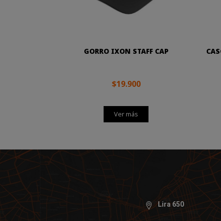
GORRO IXON STAFF CAP
CAS
$19.900
Ver más
Lira 650