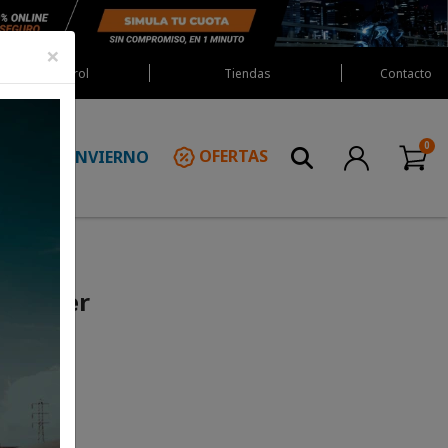
×
Red Castrol
Tiendas
Contacto
INVIERNO
OFERTAS
N
s Faster