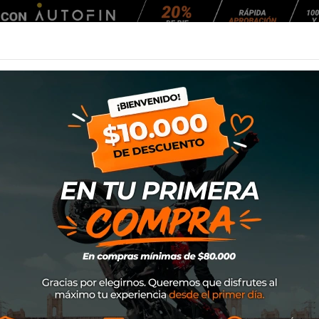
Agendar Mantención
EQUIPAMIENTO
NEUMÁTICOS
MANTENCIÓ
Polera Alpinestar
SKU
1232-72208
$26.900
Talla: L