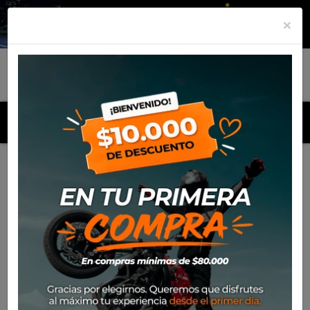
×
MENU
Inicio
Productos
Polera Alpinestars Techstar Push 23
-30%