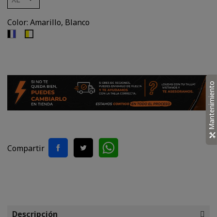
Color: Amarillo, Blanco
Negro,
Amarillo,
Blanco,
Blanco
Azul
Mantenimiento
Compartir
Descripción