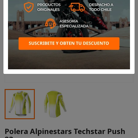
Polera Alpinestars Techstar Push