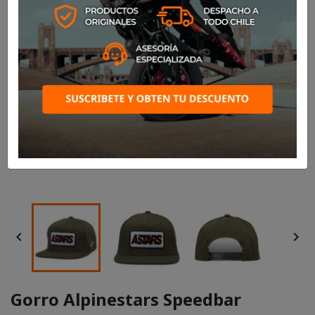


Gorro Alpinestars Speedbar