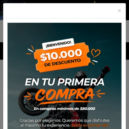
×
MENU
Inicio
Productos
Gorro Alpinestars Speedbar