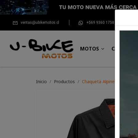
ventas@ubikemotos.cl
+569 9360 1758
MOTOS
CASCOS
Inicio
Productos
Chaqueta Alpinestars Coach