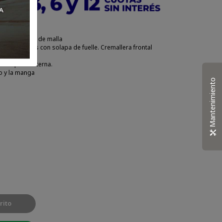
cuello y forro de malla
 los bolsillos con solapa de fuelle. Cremallera frontal
sticos
de etiqueta externa.
o y la manga
Mantenimiento
rito