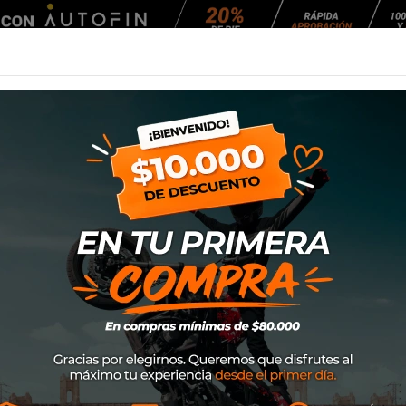
Agendar Mantención
EQUIPAMIENTO
NEUMÁTICOS
MANTENCIÓ
es Plus
Chaqueta Alpines
SKU
1213-11102
$59.900