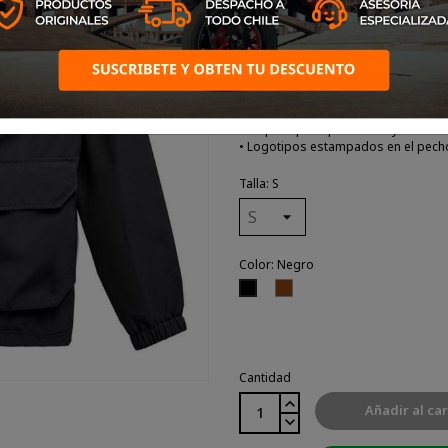
• Chaqueta de utilitario
• Chaqueta cortavientos liviana, con 
• Bolsillos para las manos debajo de
• Cordón en el dobladillo, puños elá
• Etiqueta principal interna y marca 
• Logotipos estampados en el pech
Talla: S
Color: Negro
Café
Negro
Cantidad
Añadir al car