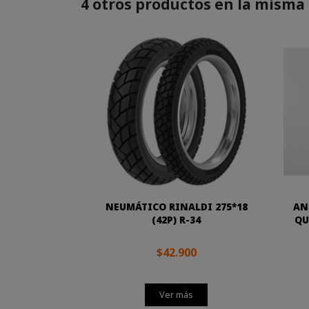
4 otros productos en la misma 
NEUMÁTICO RINALDI 275*18
AN
(42P) R-34
QU
$42.900
Ver más