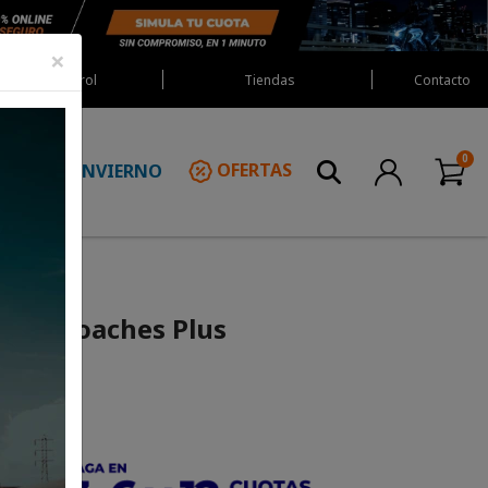
×
Red Castrol
Tiendas
Contacto
INVIERNO
OFERTAS
N
tars Coaches Plus