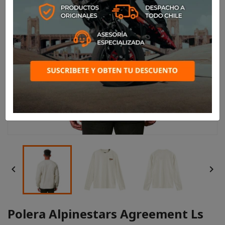


Polera Alpinestars Agreement Ls