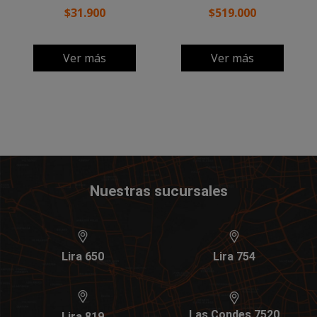
$31.900
$519.000
Ver más
Ver más
Nuestras sucursales
Lira 650
Lira 754
Las Condes 7520
Lira 819