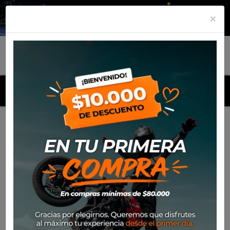
×
MENU
Inicio
Productos
Polera Alpinestars Agreement Ls