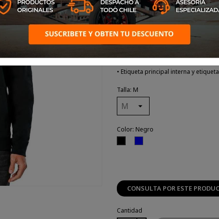
• Polar con capucha
• Jersey sólido sobre el cuerpo y l
• Gráfico del logotipo de carreras 
• Forro de la capucha en forma de j
de canalé
• Etiqueta principal interna y etique
Talla: M
Color: Negro
Azul
Negro
CONSULTA POR ESTE PRODU
Cantidad