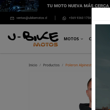
ventas@ubikemotos.cl
+569 9360 1758
MOTOS
CASCOS
Inicio
Productos
Poleron Alpinestars Par Ho