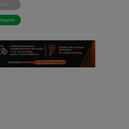
rito
 Experto