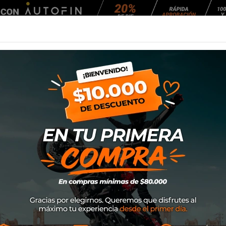
Agendar Mantención
EQUIPAMIENTO
NEUMÁTICOS
MANTENCIÓ
odie
Poleron Alpinest
SKU
1214-51808
$49.900