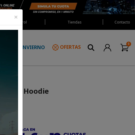
×
Red Castrol
Tiendas
Contacto
INVIERNO
OFERTAS
N
ars Par Hoodie