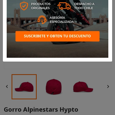


Gorro Alpinestars Hypto