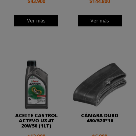
$43.900
$144.800
Ver más
Ver más
ACEITE CASTROL
CÁMARA DURO
ACTEVO U3 4T
450/520*16
20W50 (1LT)