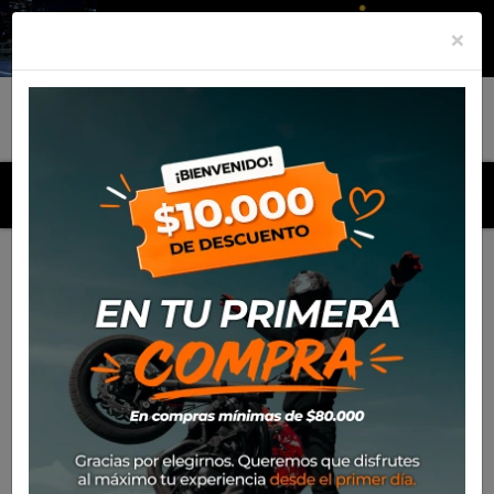
×
MENU
Inicio
Productos
Gorro Alpinestars Hypto