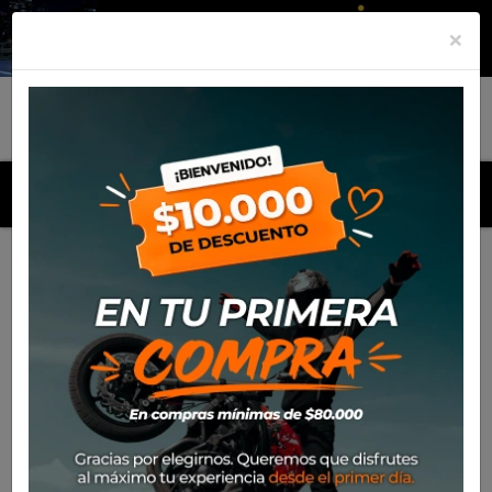
×
MENU
Inicio
Productos
Chaqueta Ixon Eddas