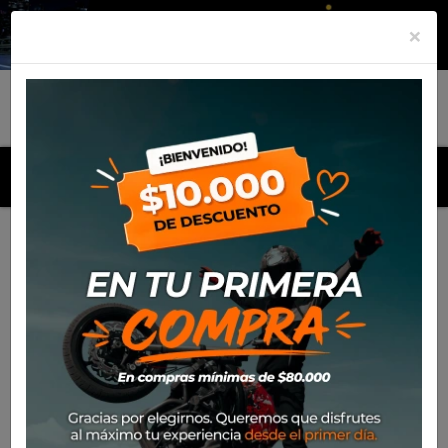
×
MENU
Inicio
Productos
Mica Antiparra Ufo Wise/Wise Pro
Antifog Clear