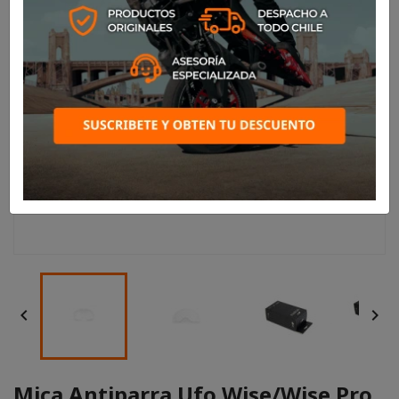


Mica Antiparra Ufo Wise/Wise Pro