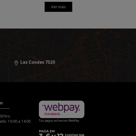
Ver más
Las Condes 7520
ón
00 hrs.
do: 10:00 a 14:00
Tus pagos online con WebPay