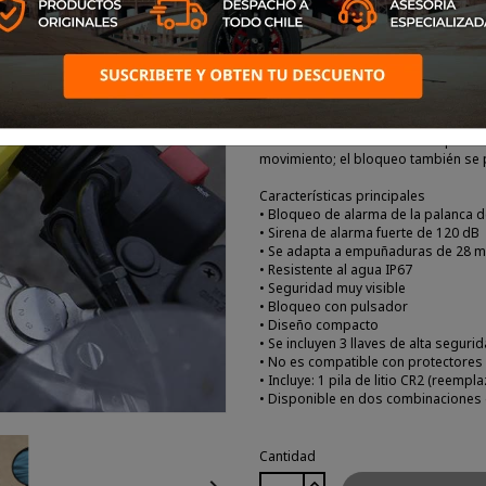
Descripción:
Una actualización de nuestro popul
ensordecedora que duplica el efect
La alarma LeverLock es un dispositi
movimiento; el bloqueo también se pu
Características principales
• Bloqueo de alarma de la palanca d
• Sirena de alarma fuerte de 120 dB
• Se adapta a empuñaduras de 28 
• Resistente al agua IP67
• Seguridad muy visible
• Bloqueo con pulsador
• Diseño compacto
• Se incluyen 3 llaves de alta seguri
• No es compatible con protectore
• Incluye: 1 pila de litio CR2 (reempla
• Disponible en dos combinaciones d
Cantidad