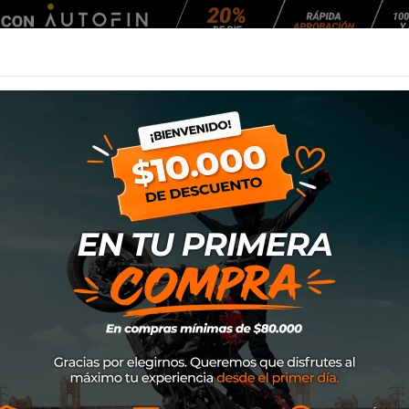
Agendar Mantención
EQUIPAMIENTO
NEUMÁTICOS
MANTENCIÓ
Alarma Black
Candado Oxford L
SKU
LK303
$52.900