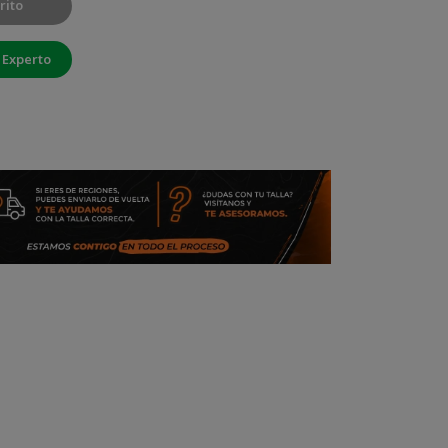
rito
 Experto