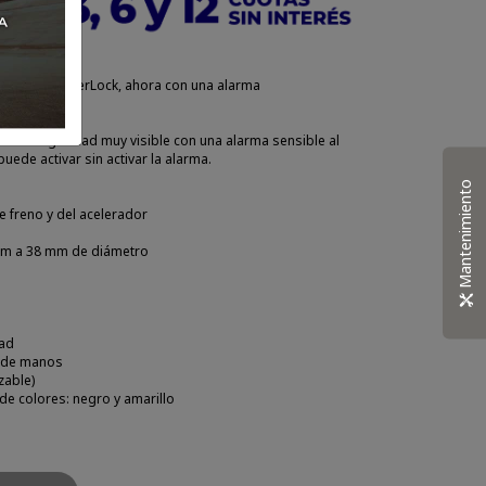
ar diseño LeverLock, ahora con una alarma
o disuasorio.
vo de seguridad muy visible con una alarma sensible al
ede activar sin activar la alarma.
Mantenimiento
e freno y del acelerador
mm a 38 mm de diámetro
dad
s de manos
zable)
e colores: negro y amarillo