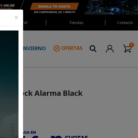
×
Red Castrol
Tiendas
Contacto
INVIERNO
OFERTAS
N
everlock Alarma Black