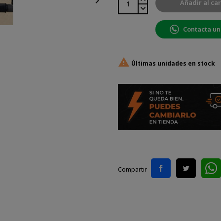

Añadir al car
Contacta un

Últimas unidades en stock
Compartir