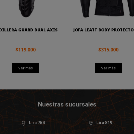
DILLERA GUARD DUAL AXIS
JOFA LEATT BODY PROTECTOR
$119.000
$315.000
Ver más
Ver más
Nuestras sucursales
Lira 754
Lira 819