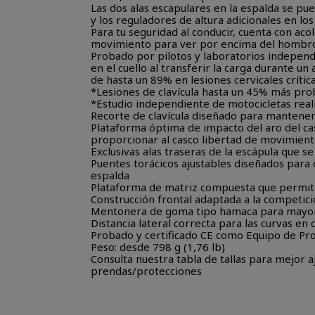
Las dos alas escapulares en la espalda se pu
y los reguladores de altura adicionales en lo
Para tu seguridad al conducir, cuenta con ac
movimiento para ver por encima del hombr
Probado por pilotos y laboratorios independ
en el cuello al transferir la carga durante un 
de hasta un 89% en lesiones cervicales crític
*Lesiones de clavícula hasta un 45% más prob
*Estudio independiente de motocicletas rea
Recorte de clavícula diseñado para mantener 
Plataforma óptima de impacto del aro del casc
proporcionar al casco libertad de movimien
Exclusivas alas traseras de la escápula que s
Puentes torácicos ajustables diseñados para 
espalda
Plataforma de matriz compuesta que permite 
Construcción frontal adaptada a la competici
Mentonera de goma tipo hamaca para mayor
Distancia lateral correcta para las curvas en
Probado y certificado CE como Equipo de Pro
Peso: desde 798 g (1,76 lb)
Consulta nuestra tabla de tallas para mejor a
prendas/protecciones