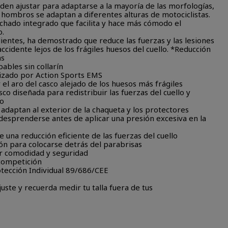
eden ajustar para adaptarse a la mayoría de las morfologías,
s hombros se adaptan a diferentes alturas de motociclistas.
olchado integrado que facilita y hace más cómodo el
o.
ientes, ha demostrado que reduce las fuerzas y las lesiones
accidente lejos de los frágiles huesos del cuello. *Reducción
as
ables sin collarín
lizado por Action Sports EMS
el aro del casco alejado de los huesos más frágiles
o diseñada para redistribuir las fuerzas del cuello y
to
e adaptan al exterior de la chaqueta y los protectores
desprenderse antes de aplicar una presión excesiva en la
una reducción eficiente de las fuerzas del cuello
ón para colocarse detrás del parabrisas
 comodidad y seguridad
 competición
tección Individual 89/686/CEE
juste y recuerda medir tu talla fuera de tus