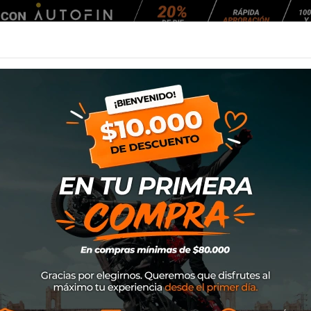
Agendar Mantención
EQUIPAMIENTO
NEUMÁTICOS
MANTENCIÓ
oto
Off-Road
Protecciones
Cuello STX Road
Cuello STX Road
Marca
Leatt
SKU
010003010
$442.000