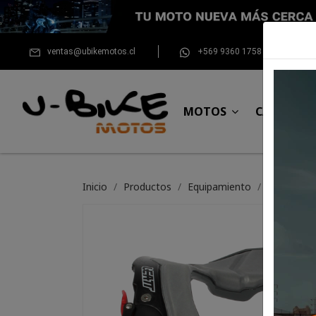
ventas@ubikemotos.cl
+569 9360 1758
MOTOS
CASCOS
Inicio
Productos
Equipamiento
Para el pil