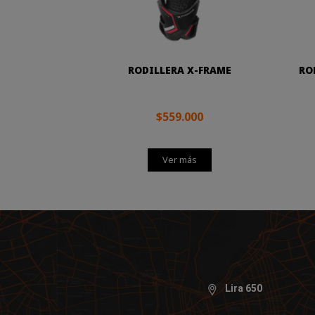
RODILLERA X-FRAME
RO
$559.000
Ver más
Lira 650