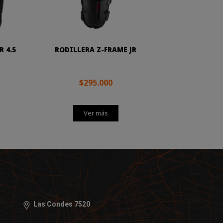
 4.5
RODILLERA Z-FRAME JR
$295.000
Ver más
Las Condes 7520