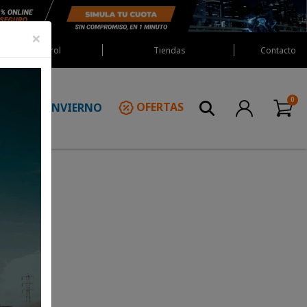
×
Red Castrol
Tiendas
Contacto
INVIERNO
OFERTAS
N