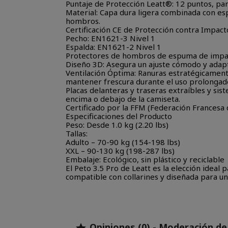
Puntaje de Protección Leatt®: 12 puntos, par
Material: Capa dura ligera combinada con es
hombros.
Certificación CE de Protección contra Impact
Pecho: EN1621-3 Nivel 1
Espalda: EN1621-2 Nivel 1
Protectores de hombros de espuma de impa
Diseño 3D: Asegura un ajuste cómodo y adapt
Ventilación Óptima: Ranuras estratégicament
mantener frescura durante el uso prolongad
Placas delanteras y traseras extraíbles y si
encima o debajo de la camiseta.
Certificado por la FFM (Federación Francesa 
Especificaciones del Producto
Peso: Desde 1.0 kg (2.20 lbs)
Tallas:
Adulto – 70-90 kg (154-198 lbs)
XXL – 90-130 kg (198-287 lbs)
Embalaje: Ecológico, sin plástico y reciclable
El Peto 3.5 Pro de Leatt es la elección ideal 
compatible con collarines y diseñada para un
Opiniones (0) - Moderación d