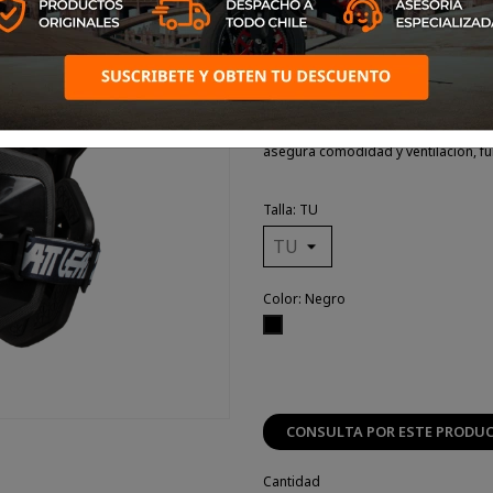
sta protección está certificada por 
seguridad en el pecho, espalda y ho
capas
asegura comodidad y ventilación, fu
Talla: TU
Color: Negro
Negro
CONSULTA POR ESTE PRODU
Cantidad