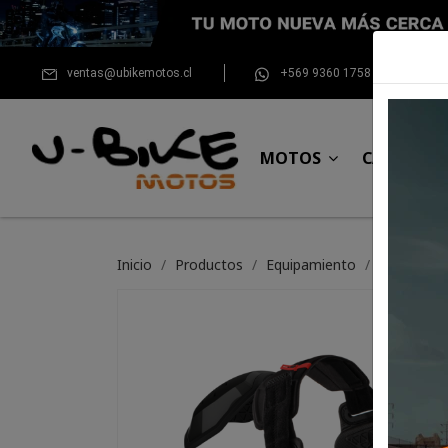
ventas@ubikemotos.cl
+569 9360 1758
MOTOS
CASCOS
Inicio
Productos
Equipamiento
Para el pil