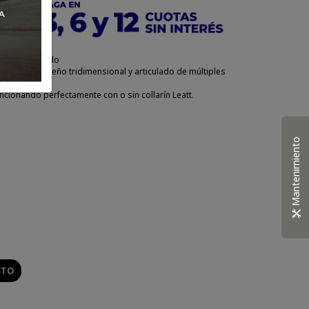
la CE, brindando
mbros. El diseño tridimensional y articulado de múltiples
ncionando perfectamente con o sin collarín Leatt.
Mantenimiento
CTO