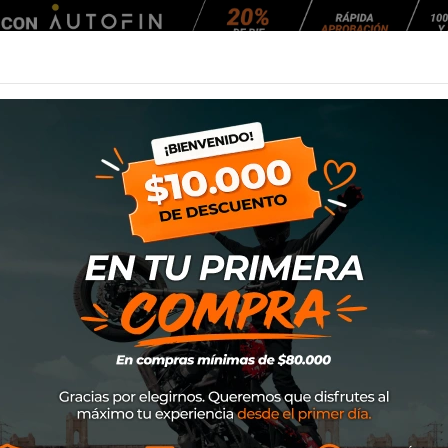
Agendar Mantención
EQUIPAMIENTO
NEUMÁTICOS
MANTENCIÓ
oto
Off-Road
Protecciones
Jofa Leatt Chest Protector 3.5 P
Jofa Leatt Chest 
Marca
Leatt
SKU
502140026
$178.900