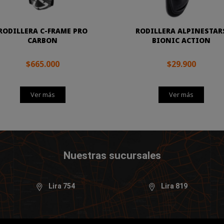
RODILLERA C-FRAME PRO
RODILLERA ALPINESTAR
CARBON
BIONIC ACTION
$665.000
$29.900
Ver más
Ver más
Nuestras sucursales
Lira 754
Lira 819