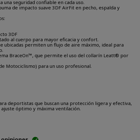
a una seguridad confiable en cada uso.
puma de impacto suave 3DF AirFit en pecho, espalda y
os:
cto 3DF
ado al cuerpo para mayor eficacia y confort.
e ubicadas permiten un flujo de aire máximo, ideal para
o.
stema BraceOn™, que permite el uso del collarín Leatt® por
de Motociclismo) para un uso profesional.
para deportistas que buscan una protección ligera y efectiva,
 ajuste óptimo y máxima ventilación.
e opiniones