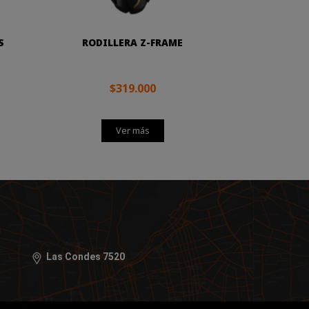
S
RODILLERA Z-FRAME
$319.000
Ver más
Las Condes 7520