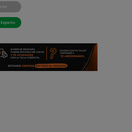
rito
 Experto