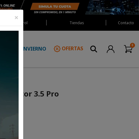
×
Red Castrol
Tiendas
Contacto
INVIERNO
OFERTAS
N
ro
Protector 3.5 Pro