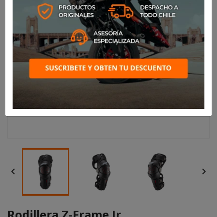


Rodillera Z-Frame Jr