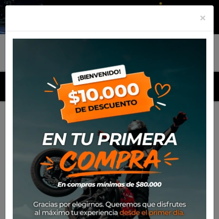
×
MENU
Inicio
Productos
Equipamiento
Para el piloto
Off-
Road
Protecciones
Rodillera Z-Frame Jr