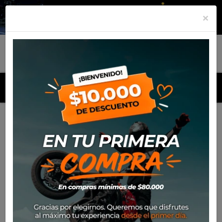
×
MENU
Inicio
Productos
Equipamiento
Para el piloto
Calle
Cascos
Casco Shark Skwall I3 Speed-Tech Wrk