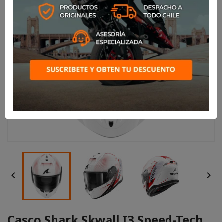


Casco Shark Skwall I3 Speed-Tech