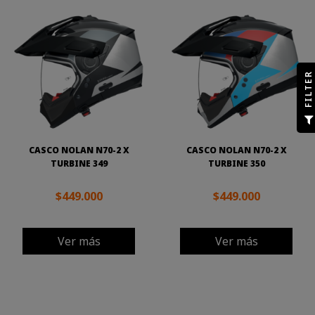
R
F
I
L
T
E
CASCO NOLAN N70-2 X
CASCO NOLAN N70-2 X
TURBINE 349
TURBINE 350
$449.000
$449.000
Ver más
Ver más