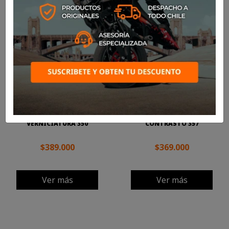
CASCO NOLAN N60-6 SPORT
CASCO NOLAN N60-6 SPORT
VERNICIATURA 350
CONTRASTO 357
$389.000
$369.000
Ver más
Ver más