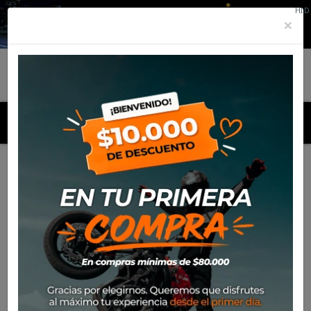
HID
×
MENU
Inicio
Marcas
Nolan
Listado de productos por marca
Nolan

Más nuevos
Mostrando 1-24 de 256 artículo(s)