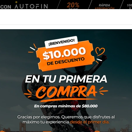
Agendar Mantención
EQUIPAMIENTO
NEUMÁTICOS
MANTENCIÓ
oto
Calle
Cascos
Casco Shark Skwall I3 Hellcat Mat Kur
Casco Shark Skwal
Marca
Shark
SKU
HE0829EKUR
$399.000