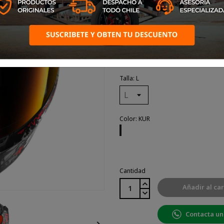
El SKWAL i3 es el primer ca
integradas.
Talla: L
Color: KUR
KUR
Cantidad
Añadir al car
Contacta un