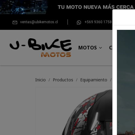
ventas@ubikemotos.cl
+569 9360 1758
MOTOS
CASCOS
Inicio
Productos
Equipamiento
Para el pil