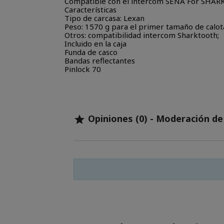
Compatible con el intercom SENA For SHARK,
Características
Tipo de carcasa: Lexan
Peso: 1570 g para el primer tamaño de calot
Otros: compatibilidad intercom Sharktooth;
Incluido en la caja
Funda de casco
Bandas reflectantes
Pinlock 70
Opiniones (0) - Moderación d
