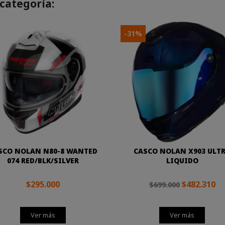
categoría:
-31%
SCO NOLAN N80-8 WANTED
CASCO NOLAN X903 ULT
074 RED/BLK/SILVER
LIQUIDO
$295.000
$482.310
$699.000
Ver más
Ver más