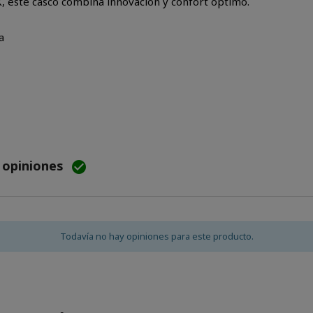
 este casco combina innovación y confort óptimo.
a
e opiniones

Todavía no hay opiniones para este producto.