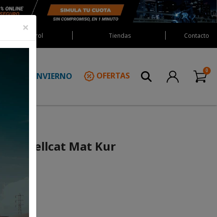
×
Red Castrol
Tiendas
Contacto
INVIERNO
OFERTAS
N
l I3 Hellcat Mat Kur