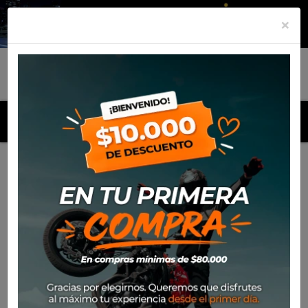
×
MENU
Inicio
Productos
Equipamiento
Para el piloto
Calle
Cascos
Casco Shark Skwall I3 Hellcat Mat Kuv