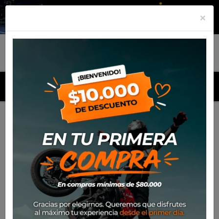
×
MENU
Inicio
Productos
Equipamiento
Para el piloto
Calle
Cascos
Casco Shark D-Skwall 3 Blast-R Mat Kar