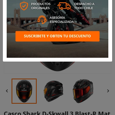


Casco Shark D-Skwall 3 Blast-R Mat