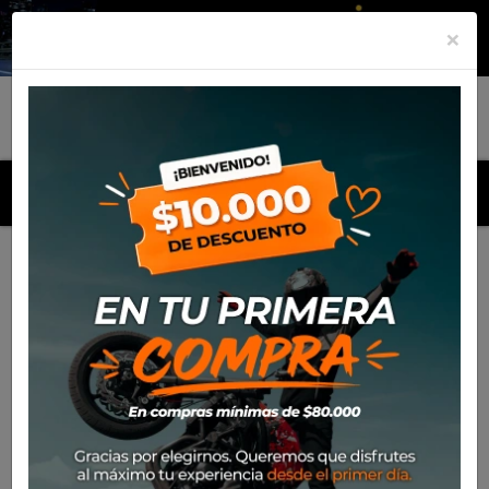
×
MENU
Inicio
Productos
Equipamiento
Para el piloto
Calle
Cascos
Casco Shark D-Skwall 3 Mayfer Kv