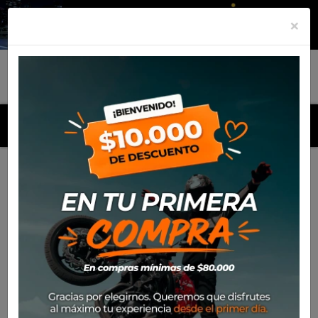
×
MENU
Inicio
Productos
Equipamiento
Para el piloto
Calle
Cascos
Casco Shark Ridill 2 Mekarium Kar