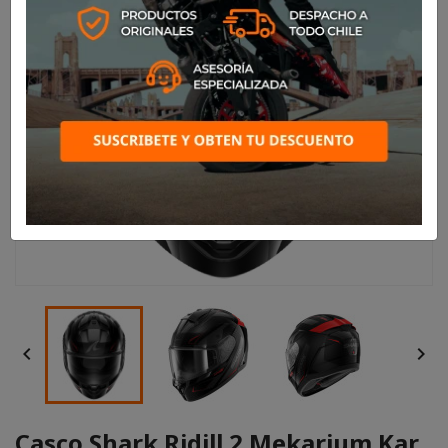


Casco Shark Ridill 2 Mekarium Kar