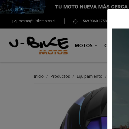
ventas@ubikemotos.cl
+569 9360 1758
MOTOS
CASCOS
Inicio
Productos
Equipamiento
Para el pil