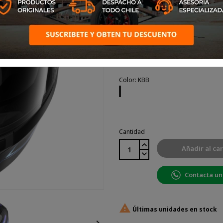
diseño como por su
excepcional nivel de equipam
Talla: L
Color: KBB
KBB
Cantidad
Añadir al car
Contacta un

Últimas unidades en stock