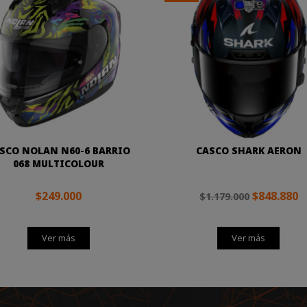
SCO NOLAN N60-6 BARRIO
CASCO SHARK AERON
068 MULTICOLOUR
$249.000
$848.880
$1.179.000
Ver más
Ver más