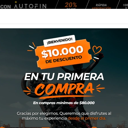
Agendar Mantención
EQUIPAMIENTO
NEUMÁTICOS
MANTENCIÓ
oto
Calle
Cascos
Casco Shark Ridill 2 Mekarium Mat Kbb
Casco Shark Ridi
Marca
Shark
SKU
HE1117EKBB
$239.000
La segunda generación del R