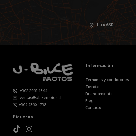
Lira 650
Información
Términos y condiciones
Tiendas
+562 2665 1344
Financiamiento
ventas@ubikemotos.cl
Blog
+569 9360 1758
Contacto
Síguenos