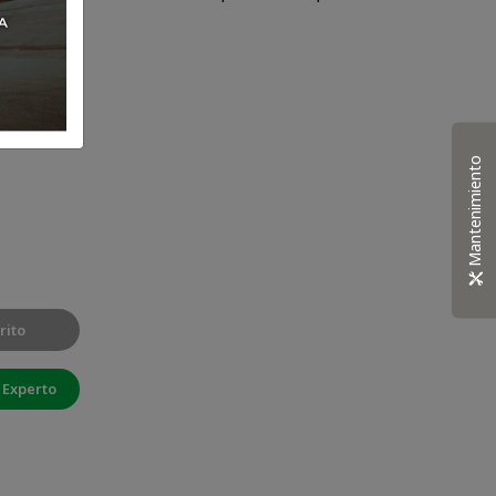
ientos.
Mantenimiento
rito
 Experto