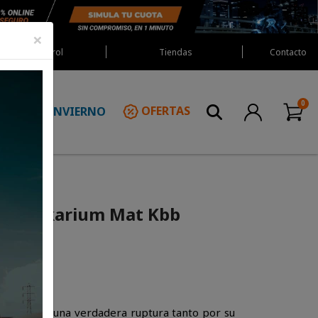
×
Red Castrol
Tiendas
Contacto
INVIERNO
OFERTAS
N
ll 2 Mekarium Mat Kbb
IDILL creó una verdadera ruptura tanto por su