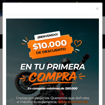
×
MENU
Inicio
Productos
Equipamiento
Para el piloto
Calle
Cascos
Casco Shark Ridill 2 Assya Kxk