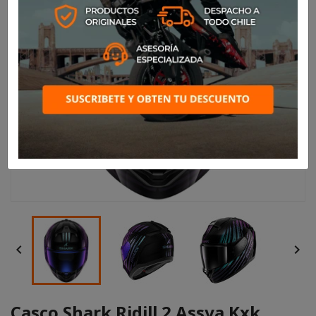


Casco Shark Ridill 2 Assya Kxk