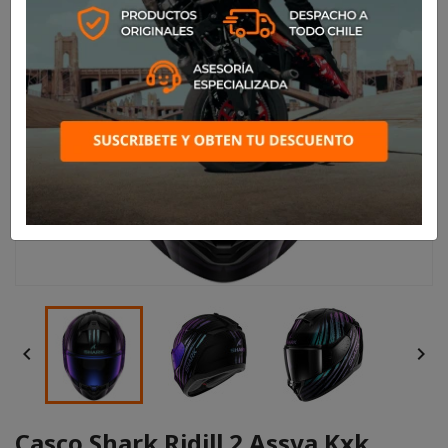


Casco Shark Ridill 2 Assya Kxk