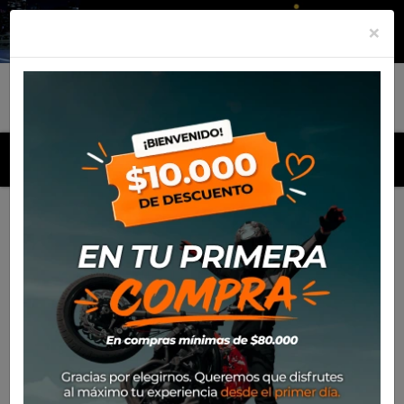
×
MENU
Inicio
Productos
Equipamiento
Para el piloto
Calle
Cascos
Casco Shark Ridill 2 Assya Kxk