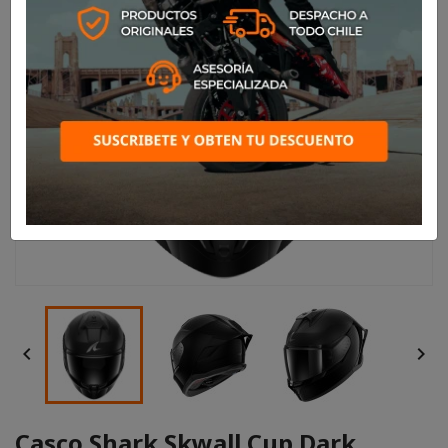


Casco Shark Skwall Cup Dark