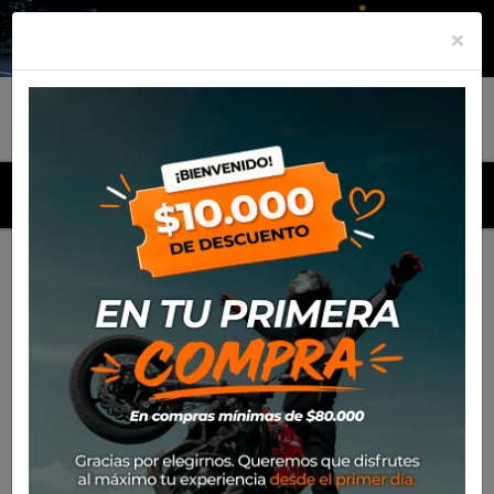
×
MENU
Inicio
Productos
Equipamiento
Para el piloto
Calle
Cascos
Casco Shark Skwall Cup Dark Shadow Dual Blk