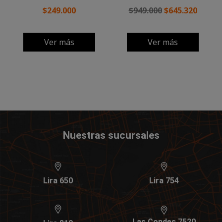
$249.000
$949.000
$645.320
Ver más
Ver más
Nuestras sucursales
Lira 650
Lira 754
Las Condes 7520