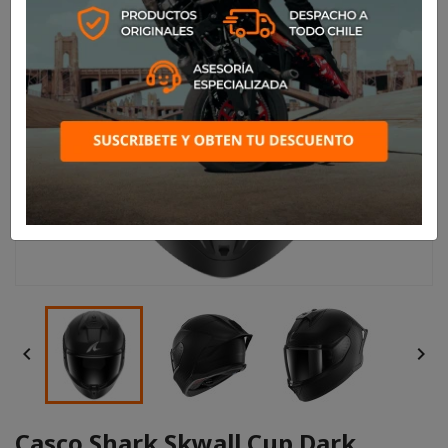


Casco Shark Skwall Cup Dark