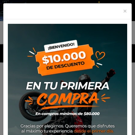
×
MENU
Inicio
Productos
Equipamiento
Para el piloto
Calle
Cascos
Casco Shark Skwall Cup Dark Shadow Mat Kma