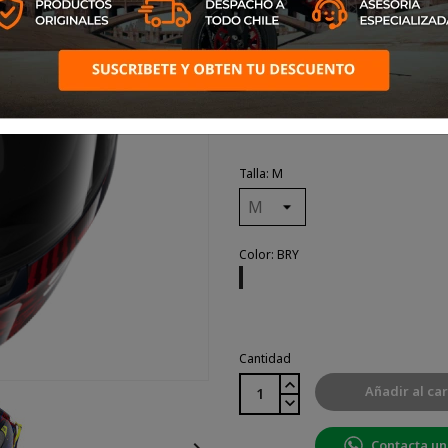
El SKWAL CUP se inspira en 
para transmitir el espíritu de
competición a todos los motoc
Talla: M
Color: BRY
BRY
Cantidad
Añadir al car
Contacta un