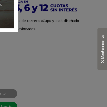
los formatos de carrera «Cup» y está diseñado
iclistas apasionados.
Mantenimiento
rito
 Experto