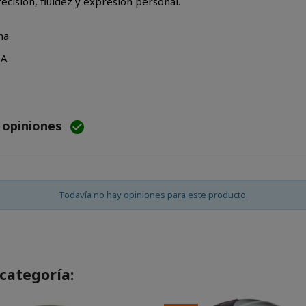
isión, fluidez y expresión personal.
ha
NA
e opiniones

Todavía no hay opiniones para este producto.
categoría: