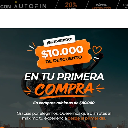
Agendar Mantención
EQUIPAMIENTO
NEUMÁTICOS
MANTENCIÓ
oto
Calle
Cascos
Casco Shark Skwall Cup Speed-Vib Bry
Casco Shark Skwa
Marca
Shark
SKU
HE6510EBRY
$389.000