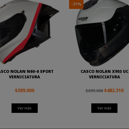
-31%
ASCO NOLAN N60-6 SPORT
CASCO NOLAN X903 UC
VERNICIATURA
VERNICIATURA
$389.000
$482.310
$699.000
Ver más
Ver más