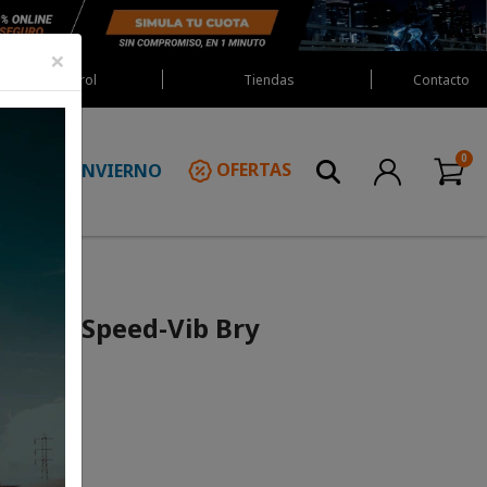
×
Red Castrol
Tiendas
Contacto
INVIERNO
OFERTAS
N
ll Cup Speed-Vib Bry