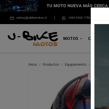
ventas@ubikemotos.cl
+569 9360 1758
MOTOS
CASCOS
Inicio
Productos
Equipamiento
Para el pil