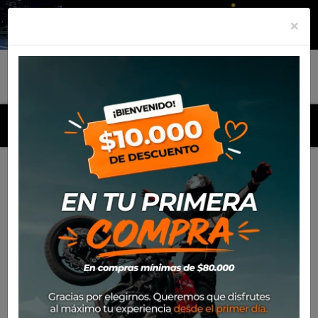
×
MENU
Inicio
Productos
Cascos
Casco Nolan N60-6 Foxtrot