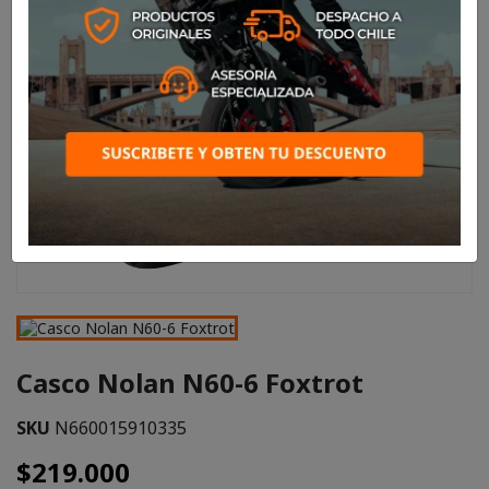
Casco Nolan N60-6 Foxtrot
SKU
N660015910335
$219.000