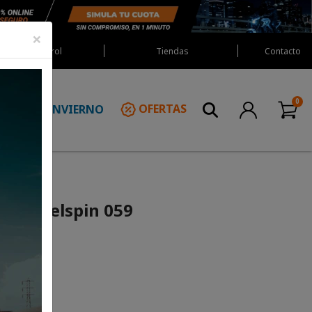
×
Red Castrol
Tiendas
Contacto
INVIERNO
OFERTAS
N
6 Wheelspin 059