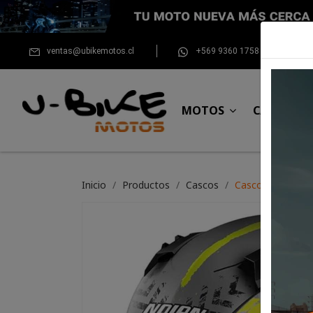
ventas@ubikemotos.cl
+569 9360 1758
MOTOS
CASCOS
Inicio
Productos
Cascos
Casco Nolan N60