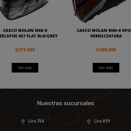
CASCO NOLAN N60-6
CASCO NOLAN N60-6 SPO
ELSPIN 057 FLAT BLK/GREY
VERNICIATURA
$219.000
$389.000
Ver más
Ver más
Nuestras sucursales
Lira 754
Lira 819