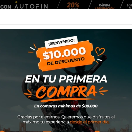
Agendar Mantención
EQUIPAMIENTO
NEUMÁTICOS
MANTENCIÓ
-6 Wheelspin 059
Casco Nolan N60-
SKU
N660016190591
$219.000
Talla: XL