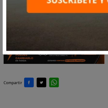
Talla: MD
Color: Rojo, Azul, Gris
Rojo,
Azul,
Gris
Compartir