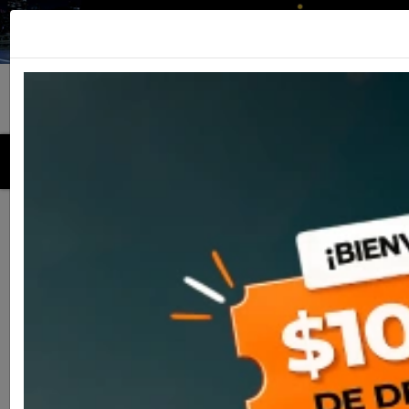
MENU
Inicio
Productos
Cascos
Casco Nolan N80-8 Wanted
075 Red/Blu/Silver