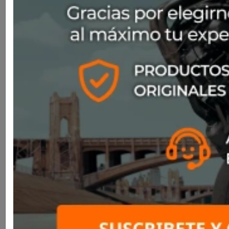
Red/Blu/Silver
SKU
N880016750755
$295.000
Un casco integral con un diseño atrevido y moderno,
fabricado en LexanTM, el policarbonato más resistente
del mercado. El estilo del N80-8 se ha renovado,
además de confirmar las excelentes prestaciones
expresadas en cada detalle técnico, como las tomas de
aire estratégicamente situadas para garantizar una
correcta ventilación en todo tipo de uso. Las nuevas
gráficas exclusivas incluidas en la colección realzan las
líneas aerodinámicas de un casco que representa una
verdadera combinación de seguridad y confort,
dedicado a un público de motoristas heterogéneo y
versátil.