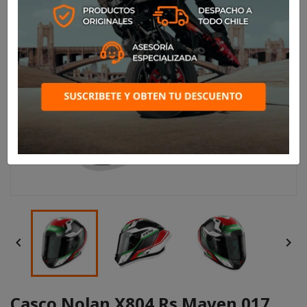


Casco Nolan X804 Rs Maven 017