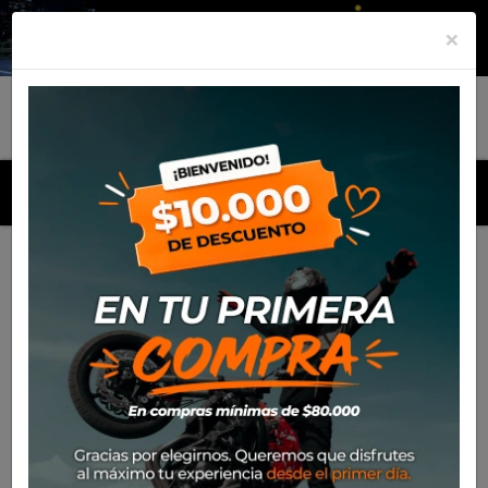
×
MENU
Inicio
Productos
Cascos
Casco Nolan X804 Rs Maven
017 Wht/Red/Grn