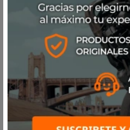
Glossy Black
SKU
N880010270035
$249.000
Un casco integral con un diseño atrevido y moderno,
fabricado en LexanTM, el policarbonato más resistente
del mercado. El estilo del N80-8 se ha renovado,
además de confirmar las excelentes prestaciones
expresadas en cada detalle técnico, como las tomas de
aire estratégicamente situadas para garantizar una
correcta ventilación en todo tipo de uso. Las nuevas
gráficas exclusivas incluidas en la colección realzan las
líneas aerodinámicas de un casco que representa una
verdadera combinación de seguridad y confort,
dedicado a un público de motoristas heterogéneo y
versátil.