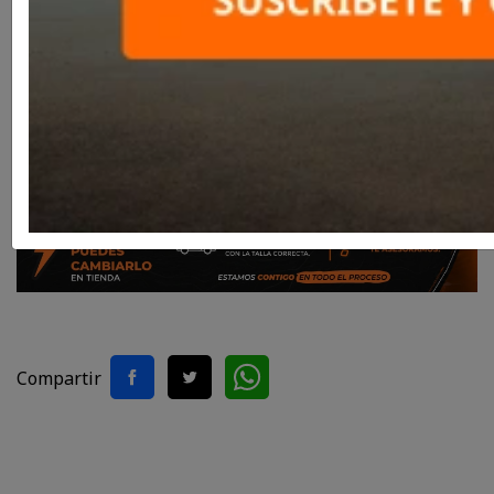
Talla: XXXL
Color: Negro, Gris
Negro,
Gris
Compartir