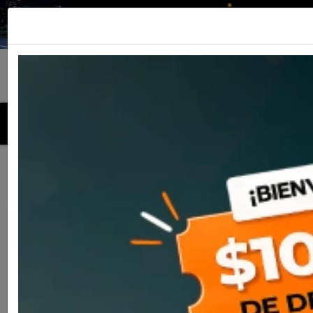
MENU
Inicio
Productos
Cascos
Casco Nolan N80-8 Classic
003 Glossy Black