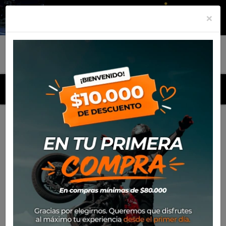
×
MENU
Inicio
Productos
Cascos
Casco Nolan N80-8
Verniciatura 341
-20%