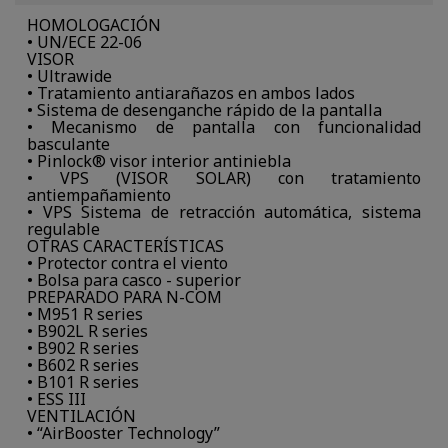
HOMOLOGACIÓN
• UN/ECE 22-06
VISOR
• Ultrawide
• Tratamiento antiarañazos en ambos lados
• Sistema de desenganche rápido de la pantalla
• Mecanismo de pantalla con funcionalidad
basculante
• Pinlock® visor interior antiniebla
• VPS (VISOR SOLAR) con tratamiento
antiempañamiento
• VPS Sistema de retracción automática, sistema
regulable
OTRAS CARACTERÍSTICAS
• Protector contra el viento
• Bolsa para casco - superior
PREPARADO PARA N-COM
• M951 R series
• B902L R series
• B902 R series
• B602 R series
• B101 R series
• ESS III
VENTILACIÓN
• “AirBooster Technology”