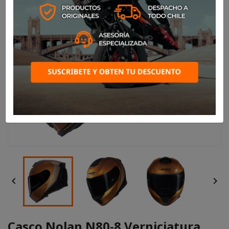


Casco Nolan N80-8 Verniciatura