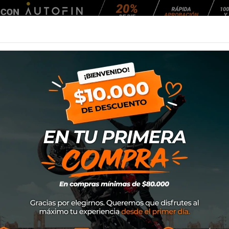
Agendar Mantención
EQUIPAMIENTO
NEUMÁTICOS
MANTENCIÓ
-8 Veloce 348
Casco Nolan N80-
SKU
N88001820348
$349.000