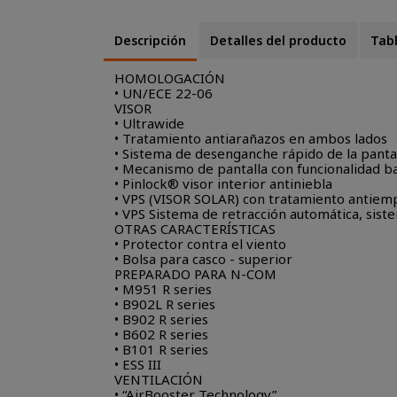
Descripción
Detalles del producto
Tabl
HOMOLOGACIÓN
• UN/ECE 22-06
VISOR
• Ultrawide
• Tratamiento antiarañazos en ambos lados
• Sistema de desenganche rápido de la panta
• Mecanismo de pantalla con funcionalidad b
• Pinlock® visor interior antiniebla
• VPS (VISOR SOLAR) con tratamiento antie
• VPS Sistema de retracción automática, sist
OTRAS CARACTERÍSTICAS
• Protector contra el viento
• Bolsa para casco - superior
PREPARADO PARA N-COM
• M951 R series
• B902L R series
• B902 R series
• B602 R series
• B101 R series
• ESS III
VENTILACIÓN
• “AirBooster Technology”