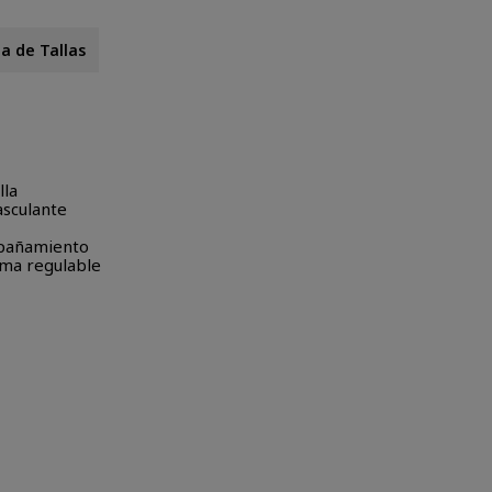
a de Tallas
lla
asculante
mpañamiento
ema regulable