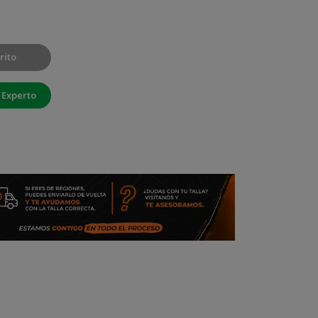
rito
 Experto