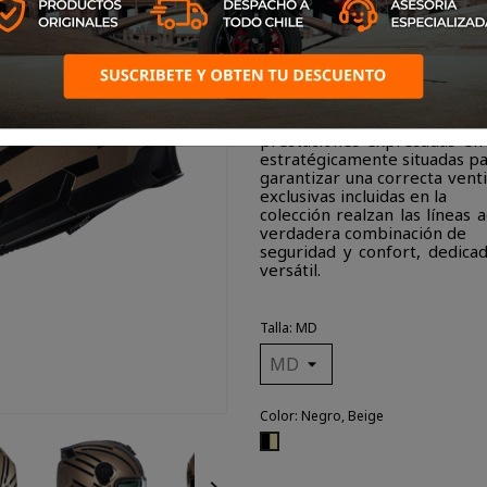
Un casco integral con un
LexanTM, el policarbonato m
resistente del mercado. El
confirmar las excelentes
prestaciones expresadas en 
estratégicamente situadas p
garantizar una correcta venti
exclusivas incluidas en la
colección realzan las líneas
verdadera combinación de
seguridad y confort, dedica
versátil.
Talla: MD
Color: Negro, Beige
Negro,
Beige