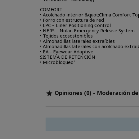
COMFORT
• Acolchado interior &quot;Clima Comfort To
• Forro con estructura de red
• LPC – Liner Positioning Control
• NERS – Nolan Emergency Release System
• Tejidos ecosostenibles
• Almohadillas laterales extraíbles
• Almohadillas laterales con acolchado extraí
• EA - Eyewear Adaptive
SISTEMA DE RETENCIÓN
• Microbloqueo²
Opiniones (0) - Moderación d
