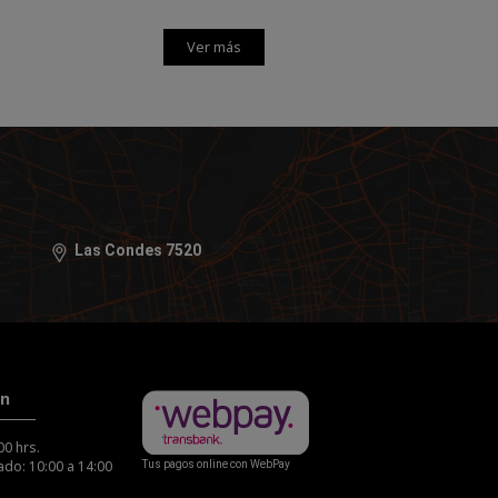
Ver más
Las Condes 7520
ón
00 hrs.
do: 10:00 a 14:00
Tus pagos online con WebPay