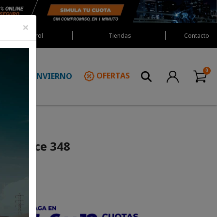
×
Red Castrol
Tiendas
Contacto
INVIERNO
OFERTAS
N
8 Veloce 348