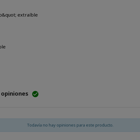
p&quot; extraíble
ble
e opiniones

Todavía no hay opiniones para este producto.