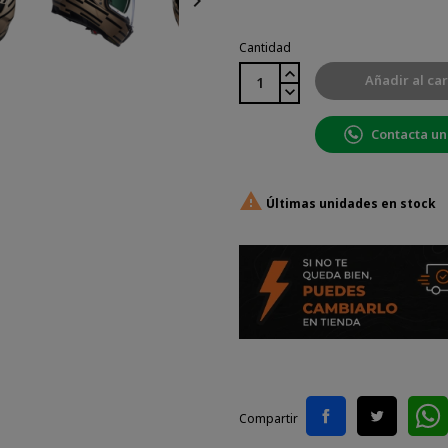

Cantidad
Añadir al car
Contacta un

Últimas unidades en stock
Compartir