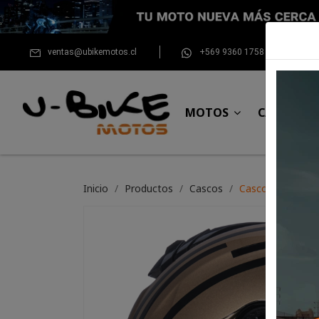
ventas@ubikemotos.cl
+569 9360 1758
MOTOS
CASCOS
Inicio
Productos
Cascos
Casco Nolan N80