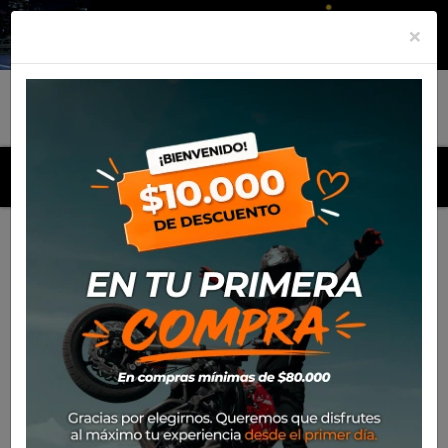
×
MENU
Inicio
Productos
Cascos
Casco Shark Spartan Gt Pro