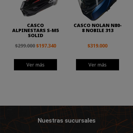
CASCO
CASCO NOLAN N80-
ALPINESTARS S-M5
8 NOBILE 313
SOLID
$299.000
$197.340
$319.000
Ver más
Ver más
Nuestras sucursales