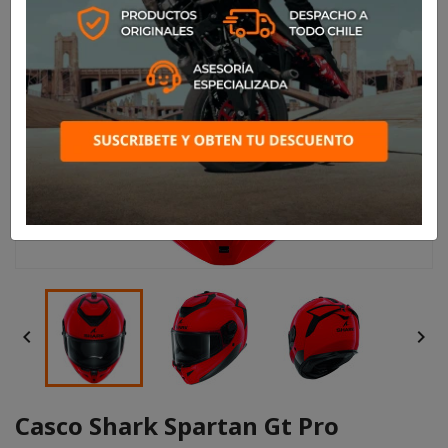


Casco Shark Spartan Gt Pro