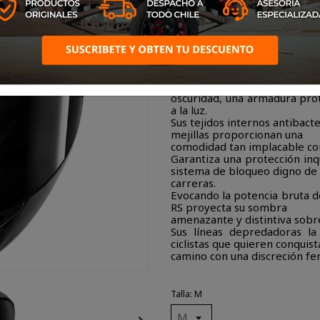
El Spartan RS es potencia bru
Desafía audazmente las ley
compuesta multiaxial a la
oscuridad, una armadura pro
a la luz.
Sus tejidos internos antibact
mejillas proporcionan una
comodidad tan implacable com
Garantiza una protección inq
sistema de bloqueo digno de
carreras.
Evocando la potencia bruta de
RS proyecta su sombra
amenazante y distintiva sobre
Sus líneas depredadoras la
ciclistas que quieren conquist
camino con una discreción fero
Talla: M