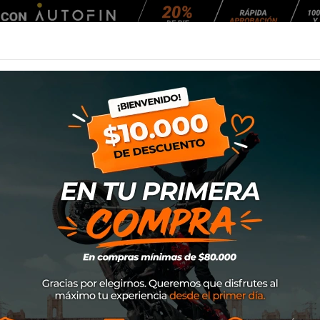
Agendar Mantención
EQUIPAMIENTO
NEUMÁTICOS
MANTENCIÓ
rtan Rs
Casco Shark Spar
Marca
Shark
SKU
HE8102EKMA
$489.000