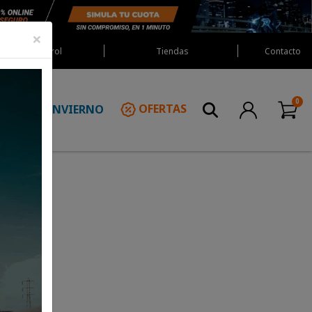
×
Red Castrol
Tiendas
Contacto
INVIERNO
OFERTAS
N
tan Rs