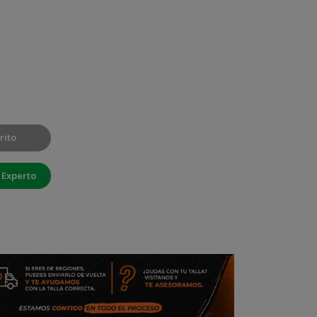
rito
 Experto