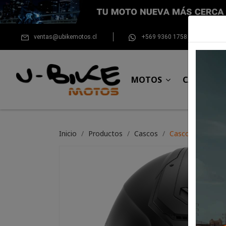
ventas@ubikemotos.cl
+569 9360 1758
MOTOS
CASCOS
Inicio
Productos
Cascos
Casco Shark Spa