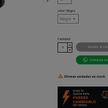

color: Negro
Cantidad
Añadir al car
Contacta un

Últimas unidades en stock