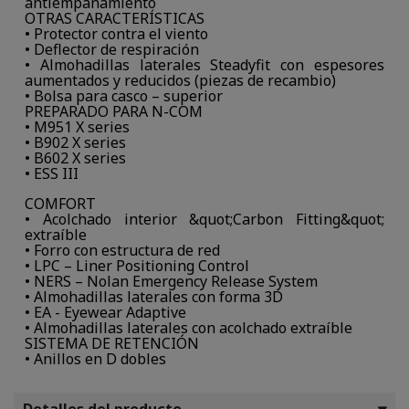
antiempañamiento
OTRAS CARACTERÍSTICAS
• Protector contra el viento
• Deflector de respiración
• Almohadillas laterales Steadyfit con espesores
aumentados y reducidos (piezas de recambio)
• Bolsa para casco – superior
PREPARADO PARA N-COM
• M951 X series
• B902 X series
• B602 X series
• ESS III
COMFORT
• Acolchado interior &quot;Carbon Fitting&quot;
extraíble
• Forro con estructura de red
• LPC – Liner Positioning Control
• NERS – Nolan Emergency Release System
• Almohadillas laterales con forma 3D
• EA - Eyewear Adaptive
• Almohadillas laterales con acolchado extraíble
SISTEMA DE RETENCIÓN
• Anillos en D dobles