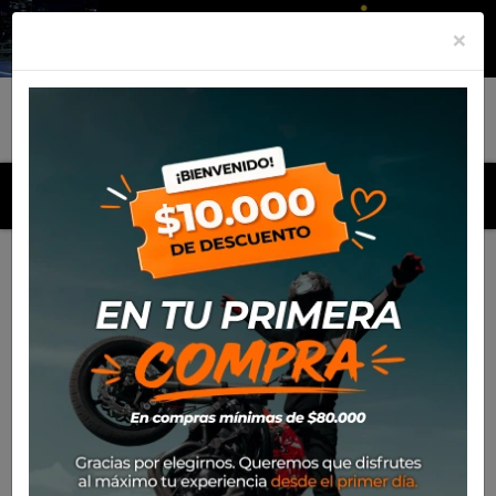
×
MENU
Inicio
Productos
Cascos
Casco Nolan X903 Uc
Verniciatura
-31%