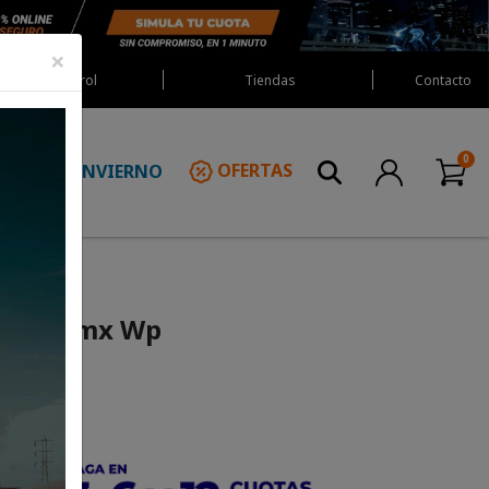
×
Red Castrol
Tiendas
Contacto
INVIERNO
OFERTAS
N
stars Smx Wp