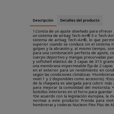
Descripción
Detalles del producto
1.Consta de un ajuste diseñado para ofrecer 
un sistema de airbag Tech-Air® 5 o Tech-Air
sistema de airbag Tech-Air®, lo que permi
superior cuando se conduce sin el sistema i
golpes y la abrasión y, al mismo tiempo, son
para una combinación perfecta de ajuste, c
cuerpo deportivo y mangas precurvadas para 
y softshell elástico de 3 capas de 315 gra
una membrana impermeable fija de 2 capas 
en el exterior para un rendimiento en cond
según las condiciones climáticas. •Hombrera
nivel 1 y 2 disponibles como accesorio). •Esc
de la chaqueta es alargada para cubrir más a
para mejorar la comodidad del motorista. •D
bolsillos interiores en el forro para guardar
•De acuerdo con la legislación europea, la m
normas a este producto: Prenda para motoc
hombreras y coderas Nucleon Flex Plus de Al