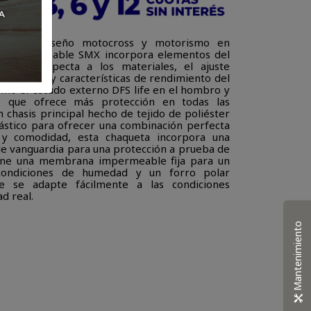
ción de diseño motocross y motorismo en
ta impermeable SMX incorpora elementos del
 que respecta a los materiales, el ajuste
a chaqueta y características de rendimiento del
omo el escudo externo DFS life en el hombro y
 que ofrece más protección en todas las
n chasis principal hecho de tejido de poliéster
lástico para ofrecer una combinación perfecta
 y comodidad, esta chaqueta incorpora una
de vanguardia para una protección a prueba de
iene una membrana impermeable fija para un
condiciones de humedad y un forro polar
e se adapte fácilmente a las condiciones
ad real.
Mantenimiento