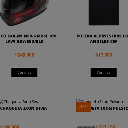
CO NOLAN N60-6 MUSE 070
POLERA ALPINESTARS L
LAVA GRY/RED/BLK
ANGELES CSF
$249.000
$17.900
Ver más
Ver más
-15%
CHAQUETA IXON SIWA
CHAQUETA IXON PULSI
$199.000
$237.150
$279.000