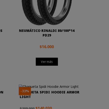
OS
NEUMÁTICO RINALDI 80/100*14
PD29
$16.000
Ver más
-33%
ON
CHAQUETA SPIDI HOODIE ARMOR
LIGHT
$140.030
$209.000