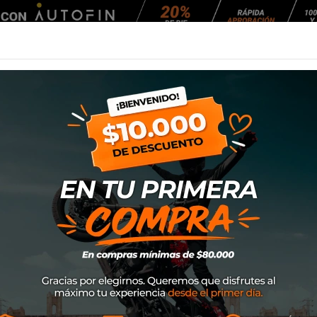
Agendar Mantención
EQUIPAMIENTO
NEUMÁTICOS
MANTENCIÓ
Alpinestars Smx Wp
Chaqueta Alpine
SKU
3206523
$235.000