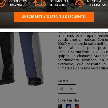
Derivada de una combina
carretera. La nueva chaque
diseño de motocross en lo
deportivo y los gráficos de l
motociclismo en carretera c
la membrana impermeable
condiciones climáticas. Con u
600D y de tejido softshell e
de durabilidad, poco peso
armadura Nucleon Flex Plus 
golpes. La chaqueta SMX t
rendimiento probado en 
extraíble, que permite qu
climáticas para una versatilid
Talla: XL
Color: Azul, Gris
Negro,
Negro,
Azul,