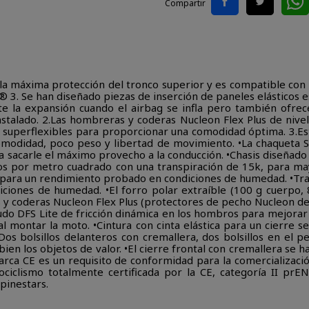
Compartir
la máxima protección del tronco superior y es compatible con 
® 3. Se han diseñado piezas de inserción de paneles elásticos
te la expansión cuando el airbag se infla pero también ofre
nstalado. 2.Las hombreras y coderas Nucleon Flex Plus de nivel
 superflexibles para proporcionar una comodidad óptima. 3.Estr
omodidad, poco peso y libertad de movimiento. •La chaqueta 
sacarle el máximo provecho a la conducción. •Chasis diseñado a
mos por metro cuadrado con una transpiración de 15k, para may
para un rendimiento probado en condiciones de humedad. •Tr
iciones de humedad. •El forro polar extraíble (100 g cuerpo,
s y coderas Nucleon Flex Plus (protectores de pecho Nucleon de
udo DFS Lite de fricción dinámica en los hombros para mejorar l
l montar la moto. •Cintura con cinta elástica para un cierre s
os bolsillos delanteros con cremallera, dos bolsillos en el p
 bien los objetos de valor. •El cierre frontal con cremallera se 
arca CE es un requisito de conformidad para la comercializació
iclismo totalmente certificada por la CE, categoría II prEN
pinestars.