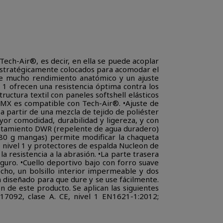
Tech-Air®, es decir, en ella se puede acoplar
 estratégicamente colocados para acomodar el
ce mucho rendimiento anatómico y un ajuste
 1 ofrecen una resistencia óptima contra los
uctura textil con paneles softshell elásticos
SMX es compatible con Tech-Air®. •Ajuste de
 partir de una mezcla de tejido de poliéster
or comodidad, durabilidad y ligereza, y con
atamiento DWR (repelente de agua duradero)
 80 g mangas) permite modificar la chaqueta
 nivel 1 y protectores de espalda Nucleon de
a resistencia a la abrasión. •La parte trasera
eguro. •Cuello deportivo bajo con forro suave
echo, un bolsillo interior impermeable y dos
ha diseñado para que dure y se use fácilmente.
n de este producto. Se aplican las siguientes
17092, clase A. CE, nivel 1 EN1621-1:2012;