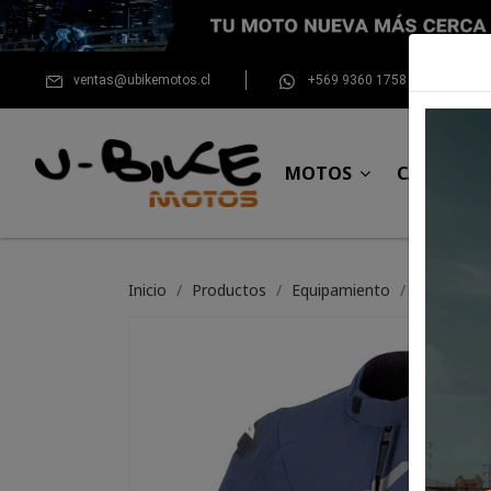
ventas@ubikemotos.cl
+569 9360 1758
MOTOS
CASCOS
Inicio
Productos
Equipamiento
Chaqueta 