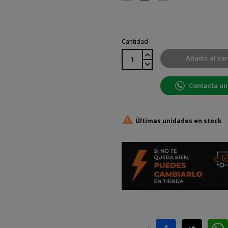
Gris
Gris,
Gris
Oscuro
Rojo
Cantidad
Añadir al car
Contacta un

Últimas unidades en stock