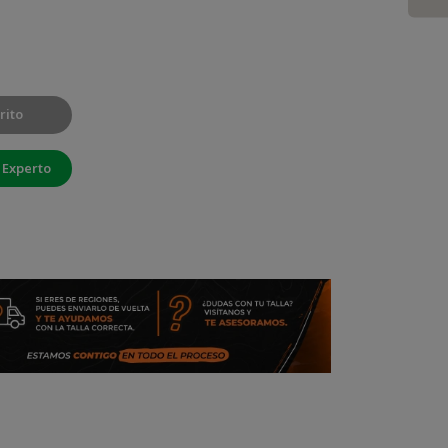
rito
 Experto