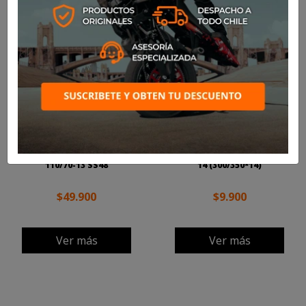
NEUMÁTICO RINALDI
CÁMARA DE AIRE RINALDI RB
110/70-13 SS48
14 (300/350*14)
$49.900
$9.900
Ver más
Ver más