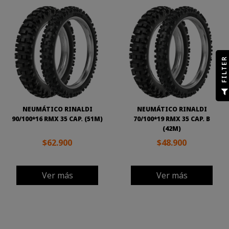
R
F
I
L
T
E
NEUMÁTICO RINALDI
NEUMÁTICO RINALDI
90/100*16 RMX 35 CAP. (51M)
70/100*19 RMX 35 CAP. B
(42M)
$62.900
$48.900
Ver más
Ver más