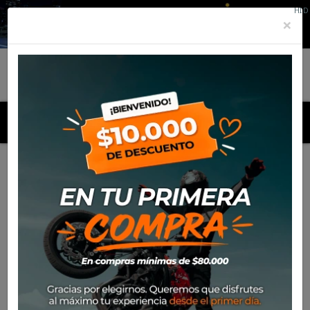
HID
×
MENU
Inicio
Marcas
Rinaldi
Listado de productos por marca
Rinaldi

Más nuevos
Mostrando 1-24 de 99 artículo(s)