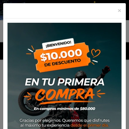
×
MENU
Inicio
Productos
Equipamiento
Bota Ixon Klay Wp