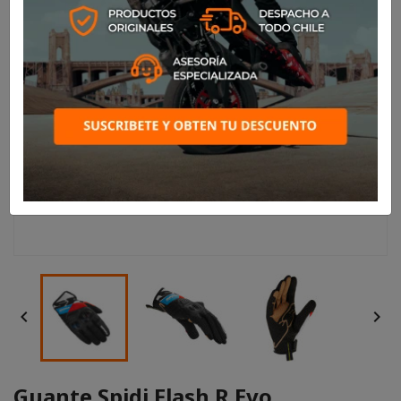


Guante Spidi Flash R Evo