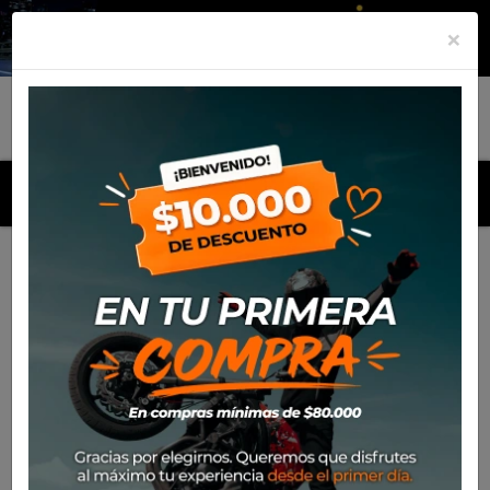
×
MENU
Inicio
Productos
Equipamiento
Guante Spidi Flash R
Evo