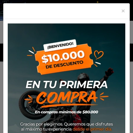
×
MENU
Inicio
Productos
Equipamiento
Guante Spidi
Rainwarrior 2