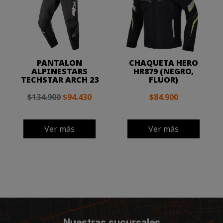
PANTALON
CHAQUETA HERO
ALPINESTARS
HR879 (NEGRO,
TECHSTAR ARCH 23
FLUOR)
$134.900
$94.430
$84.900
Ver más
Ver más
Nuestras sucursales