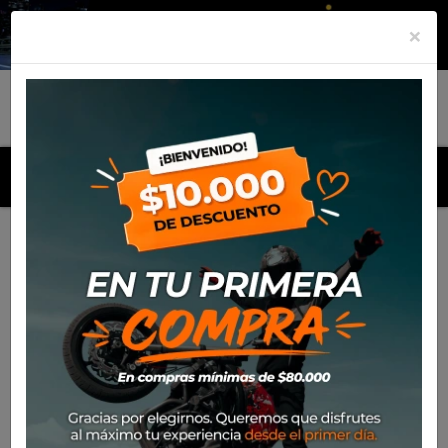
×
MENU
Inicio
Productos
Equipamiento
Chaqueta Spidi 4
Season V3
-36%