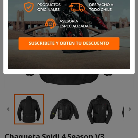


Chaqueta Spidi 4 Season V3