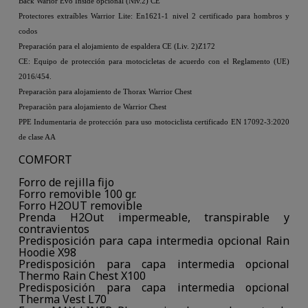
Back Warior Evo Inside opcional (Niv.2) CE
Protectores extraíbles Warrior Lite: En1621-1 nivel 2 certificado para hombros y
codos
Preparación para el alojamiento de espaldera CE (Liv. 2)Z172
CE: Equipo de protección para motocicletas de acuerdo con el Reglamento (UE)
2016/454.
Preparaciòn para alojamiento de Thorax Warrior Chest
Preparaciòn para alojamiento de Warrior Chest
PPE Indumentaria de protección para uso motociclista certificado EN 17092-3:2020
de clase AA
COMFORT
Forro de rejilla fijo
Forro removible 100 gr.
Forro H2OUT removible
Prenda H2Out impermeable, transpirable y
contravientos
Predisposición para capa intermedia opcional Rain
Hoodie X98
Predisposición para capa intermedia opcional
Thermo Rain Chest X100
Predisposición para capa intermedia opcional
Therma Vest L70