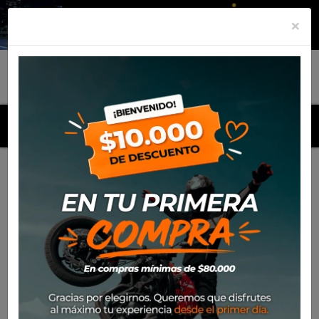
×
MENU
Inicio
Productos
Equipamiento
Chaqueta Spidi Frontier