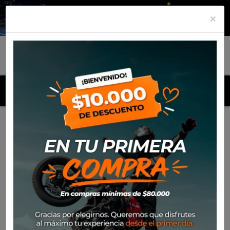
×
MENU
Inicio
Productos
Equipamiento
Chaqueta Spidi Net
H2Out
-39%