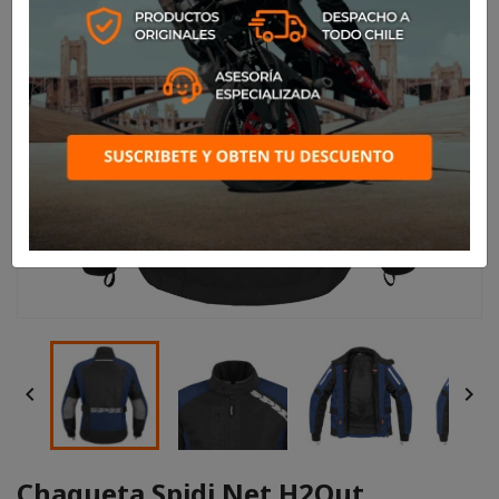


Chaqueta Spidi Net H2Out