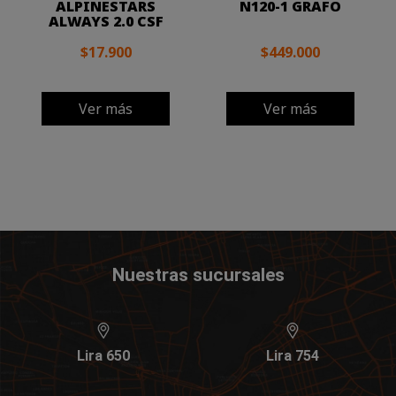
ALPINESTARS
N120-1 GRAFO
ALWAYS 2.0 CSF
$17.900
$449.000
Ver más
Ver más
Nuestras sucursales
Lira 650
Lira 754