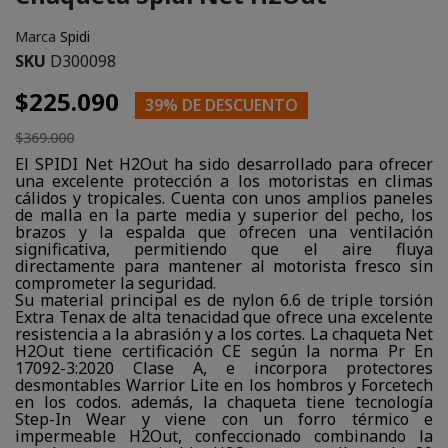
Marca
Spidi
SKU
D300098
$225.090
39% DE DESCUENTO
$369.000
El SPIDI Net H2Out ha sido desarrollado para ofrecer
una excelente protección a los motoristas en climas
cálidos y tropicales. Cuenta con unos amplios paneles
de malla en la parte media y superior del pecho, los
brazos y la espalda que ofrecen una ventilación
significativa, permitiendo que el aire fluya
directamente para mantener al motorista fresco sin
comprometer la seguridad.
Su material principal es de nylon 6.6 de triple torsión
Extra Tenax de alta tenacidad que ofrece una excelente
resistencia a la abrasión y a los cortes. La chaqueta Net
H2Out tiene certificación CE según la norma Pr En
17092-3:2020 Clase A, e incorpora protectores
desmontables Warrior Lite en los hombros y Forcetech
en los codos. además, la chaqueta tiene tecnología
Step-In Wear y viene con un forro térmico e
impermeable H2Out, confeccionado combinando la