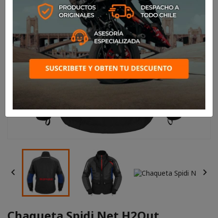


Chaqueta Spidi Net H2Out