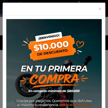
×
MENU
Inicio
Productos
Equipamiento
Chaqueta Spidi Net
H2Out
-39%