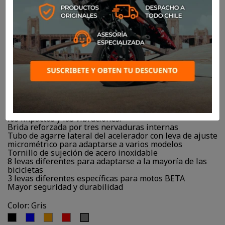
$29.900
Escritura interna hacia arriba para una perfecta
alineación con el manillar
Fácil instalación gracias al sistema Lock-on
100% antideslizante impreso en Bergaflex sensible al
calor
Máxima sensibilidad gracias al diseño de diamante.
Diámetro externo diseñado para optimizar el contacto
de la palma y los dedos.
El diseño interno del tubo del manillar del lado del
embrague garantiza una mayor comodidad al absorber
los impactos y las vibraciones.
Brida reforzada por tres nervaduras internas
Tubo de agarre lateral del acelerador con leva de ajuste
micrométrico para adaptarse a varios modelos
Tornillo de sujeción de acero inoxidable
8 levas diferentes para adaptarse a la mayoría de las
bicicletas
3 levas diferentes específicas para motos BETA
Mayor seguridad y durabilidad
Color: Gris
Negro
Azul
Naranjo
Rojo
Gris