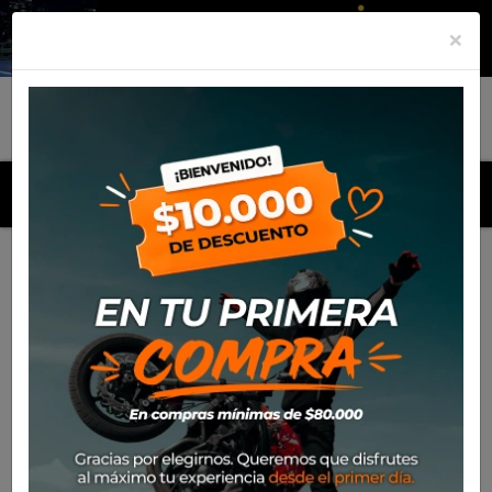
×
MENU
Inicio
Productos
Equipamiento
Puño Ufo Lock On Grip
Puño Ufo Lock On Grip
SKU
MA01828