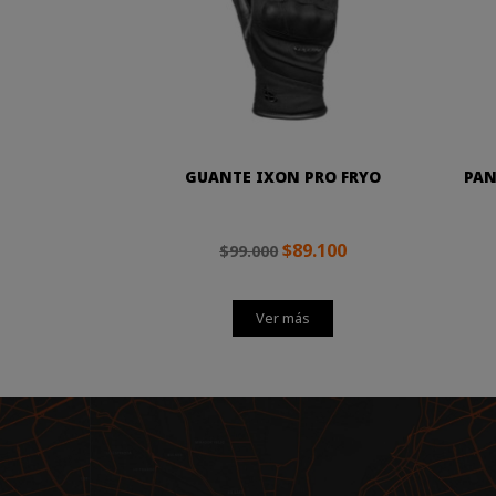
GUANTE IXON PRO FRYO
PAN
$89.100
$99.000
Ver más