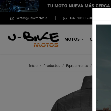
ventas@ubikemotos.cl
+569 9360 1758
MOTOS
CASCOS
Inicio
Productos
Equipamiento
Chaqueta 