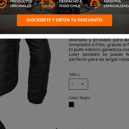
Bajo Chaqueta Thermo Liner
SPIDI Thermo Liner, la capa 
forros SPIDI de Step-in Wear,
diseñado y probado para aum
templados a fríos, gracias al
El puño elástico garantiza un
Liner también se puede ll
perfecto para las largas rut
Talla: L
Color: Negro
Negro