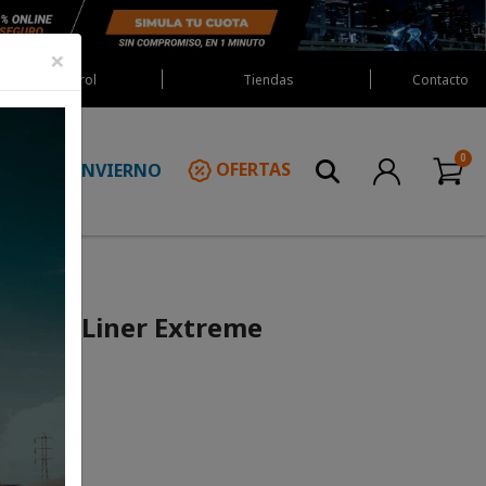
×
Red Castrol
Tiendas
Contacto
INVIERNO
OFERTAS
N
hermo Liner Extreme