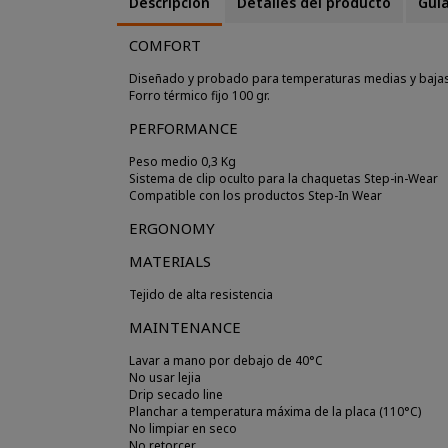
Descripción
Detalles del producto
Guia
COMFORT
Diseñado y probado para temperaturas medias y baja
Forro térmico fijo 100 gr.
PERFORMANCE
Peso medio 0,3 Kg
Sistema de clip oculto para la chaquetas Step-in-Wear
Compatible con los productos Step-In Wear
ERGONOMY
MATERIALS
Tejido de alta resistencia
MAINTENANCE
Lavar a mano por debajo de 40°C
No usar lejia
Drip secado line
Planchar a temperatura máxima de la placa (110°C)
No limpiar en seco
No retorcer