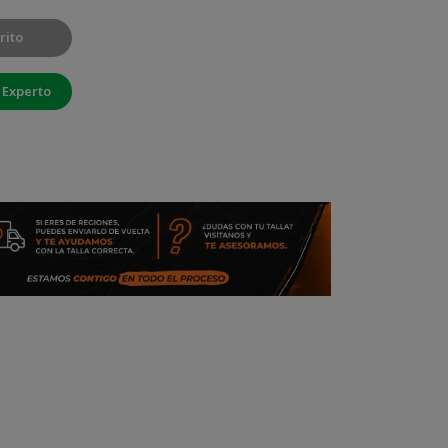
rito
 Experto