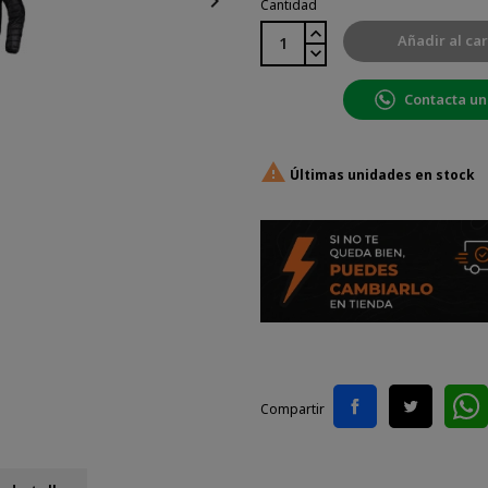

Cantidad
Añadir al car
Contacta un

Últimas unidades en stock
Compartir