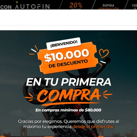
Agendar Mantención
EQUIPAMIENTO
NEUMÁTICOS
MANTENCIÓ
Spidi Thermo Liner Extreme
Chaqueta Spidi T
Marca
Spidi
SKU
L30536
$99.000