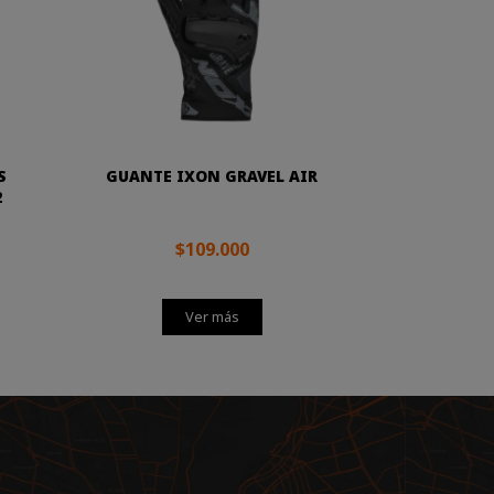
S
GUANTE IXON GRAVEL AIR
2
$109.000
Ver más