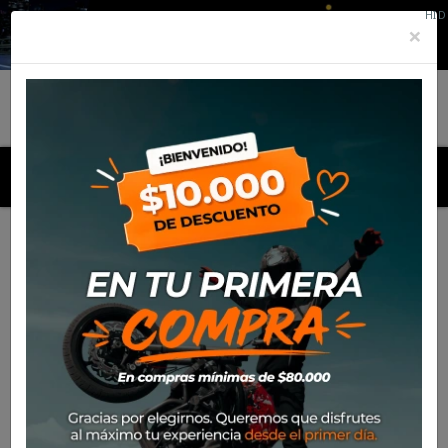
HID
×
MENU
Inicio
Marcas
Sidi
Listado de productos por marca Sidi

Más nuevos
Mostrando 1-24 de 55 artículo(s)