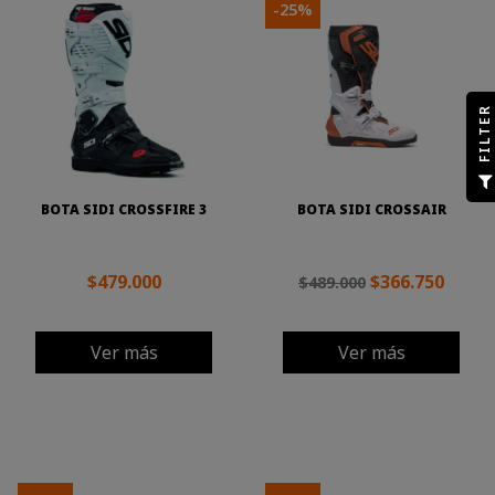
-25%
R
F
I
L
T
E
BOTA SIDI CROSSFIRE 3
BOTA SIDI CROSSAIR
$479.000
$366.750
$489.000
Ver más
Ver más