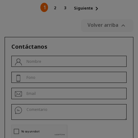
1
2
3

Siguiente
Volver arriba

Contáctanos